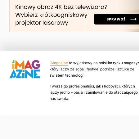
iMagazine
to wyjątkowy na polskim rynku magazyn
który łączy ze sobą lifestyle, podróże i sztukę ze
światem technologii.
Tworzą go profesjonaliści, jak i hobbyści, których
łączy jedno – pasja i zamiłowanie do otaczającego
nas świata.