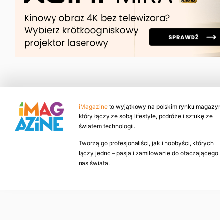
iMagazine
to wyjątkowy na polskim rynku magazyn
który łączy ze sobą lifestyle, podróże i sztukę ze
światem technologii.
Tworzą go profesjonaliści, jak i hobbyści, których
łączy jedno – pasja i zamiłowanie do otaczającego
nas świata.