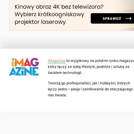
iMagazine
to wyjątkowy na polskim rynku magazyn
który łączy ze sobą lifestyle, podróże i sztukę ze
światem technologii.
Tworzą go profesjonaliści, jak i hobbyści, których
łączy jedno – pasja i zamiłowanie do otaczającego
nas świata.