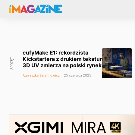
eufyMake E1: rekordzista
Kickstartera z drukiem tekstur
SPRZĘT
3D UV zmierza na polski rynek
Agnieszka Serafinowicz
25 czerwca 2025