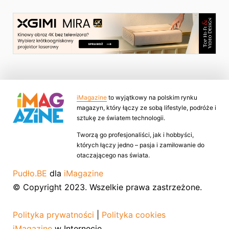
iMagazine
to wyjątkowy na polskim rynku
magazyn, który łączy ze sobą lifestyle, podróże i
sztukę ze światem technologii.
Tworzą go profesjonaliści, jak i hobbyści,
których łączy jedno – pasja i zamiłowanie do
otaczającego nas świata.
Pudło.BE
dla
iMagazine
© Copyright 2023. Wszelkie prawa zastrzeżone.
Polityka prywatności
|
Polityka cookies
iMagazine
w Internecie