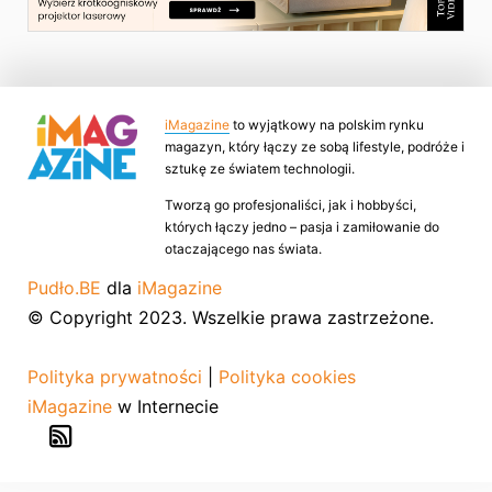
iMagazine
to wyjątkowy na polskim rynku
magazyn, który łączy ze sobą lifestyle, podróże i
sztukę ze światem technologii.
Tworzą go profesjonaliści, jak i hobbyści,
których łączy jedno – pasja i zamiłowanie do
otaczającego nas świata.
Pudło.BE
dla
iMagazine
© Copyright 2023. Wszelkie prawa zastrzeżone.
Polityka prywatności
|
Polityka cookies
iMagazine
w Internecie