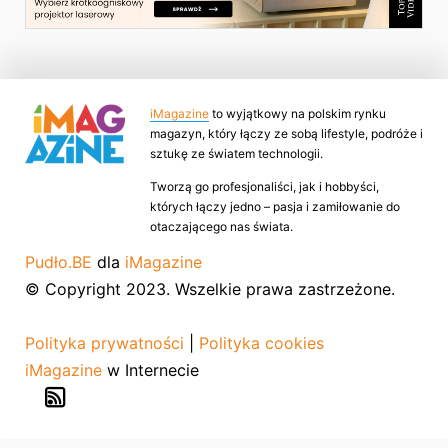
iMagazine
to wyjątkowy na polskim rynku
magazyn, który łączy ze sobą lifestyle, podróże i
sztukę ze światem technologii.
Tworzą go profesjonaliści, jak i hobbyści,
których łączy jedno – pasja i zamiłowanie do
otaczającego nas świata.
Pudło.BE
dla
iMagazine
© Copyright 2023. Wszelkie prawa zastrzeżone.
Polityka prywatności
|
Polityka cookies
iMagazine
w Internecie