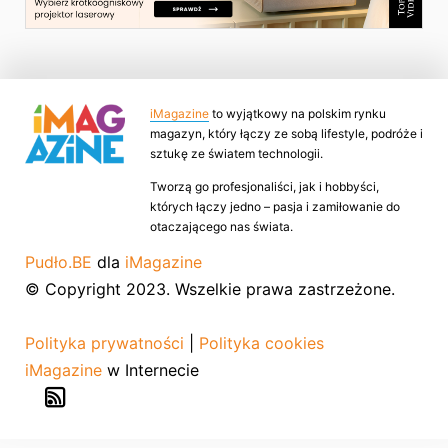
iMagazine
to wyjątkowy na polskim rynku
magazyn, który łączy ze sobą lifestyle, podróże i
sztukę ze światem technologii.
Tworzą go profesjonaliści, jak i hobbyści,
których łączy jedno – pasja i zamiłowanie do
otaczającego nas świata.
Pudło.BE
dla
iMagazine
© Copyright 2023. Wszelkie prawa zastrzeżone.
Polityka prywatności
|
Polityka cookies
iMagazine
w Internecie