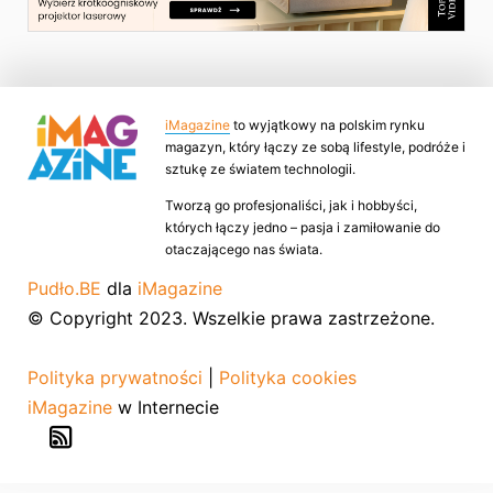
iMagazine
to wyjątkowy na polskim rynku
magazyn, który łączy ze sobą lifestyle, podróże i
sztukę ze światem technologii.
Tworzą go profesjonaliści, jak i hobbyści,
których łączy jedno – pasja i zamiłowanie do
otaczającego nas świata.
Pudło.BE
dla
iMagazine
© Copyright 2023. Wszelkie prawa zastrzeżone.
Polityka prywatności
|
Polityka cookies
iMagazine
w Internecie