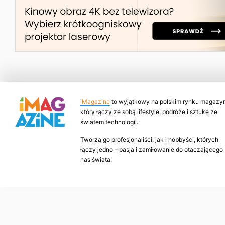
iMagazine
to wyjątkowy na polskim rynku magazyn
który łączy ze sobą lifestyle, podróże i sztukę ze
światem technologii.
Tworzą go profesjonaliści, jak i hobbyści, których
łączy jedno – pasja i zamiłowanie do otaczającego
nas świata.