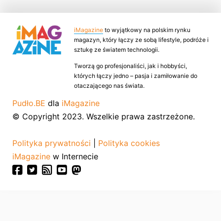
iMagazine
to wyjątkowy na polskim rynku
magazyn, który łączy ze sobą lifestyle, podróże i
sztukę ze światem technologii.
Tworzą go profesjonaliści, jak i hobbyści,
których łączy jedno – pasja i zamiłowanie do
otaczającego nas świata.
Pudło.BE
dla
iMagazine
© Copyright 2023. Wszelkie prawa zastrzeżone.
Polityka prywatności
|
Polityka cookies
iMagazine
w Internecie