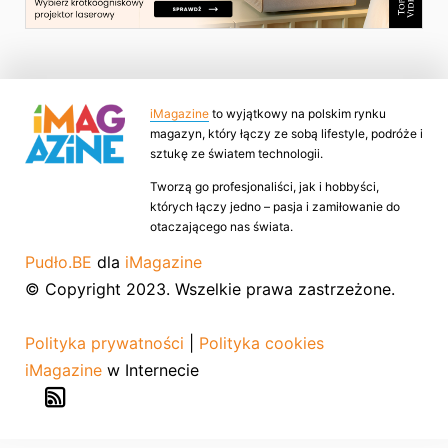
iMagazine
to wyjątkowy na polskim rynku
magazyn, który łączy ze sobą lifestyle, podróże i
sztukę ze światem technologii.
Tworzą go profesjonaliści, jak i hobbyści,
których łączy jedno – pasja i zamiłowanie do
otaczającego nas świata.
Pudło.BE
dla
iMagazine
© Copyright 2023. Wszelkie prawa zastrzeżone.
Polityka prywatności
|
Polityka cookies
iMagazine
w Internecie