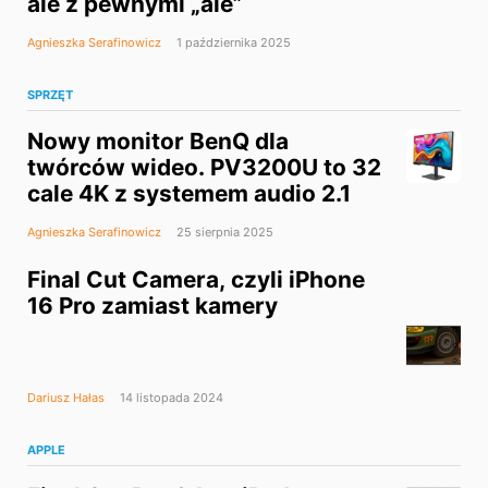
ale z pewnymi „ale”
Agnieszka Serafinowicz
1 października 2025
SPRZĘT
Nowy monitor BenQ dla
twórców wideo. PV3200U to 32
cale 4K z systemem audio 2.1
Agnieszka Serafinowicz
25 sierpnia 2025
Final Cut Camera, czyli iPhone
16 Pro zamiast kamery
Dariusz Hałas
14 listopada 2024
APPLE