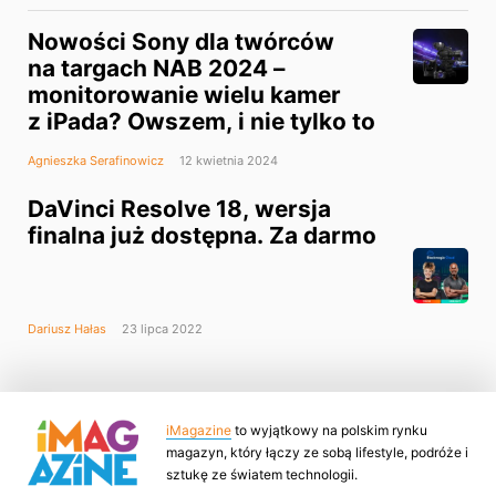
Nowości Sony dla twórców
na targach NAB 2024 –
monitorowanie wielu kamer
z iPada? Owszem, i nie tylko to
Agnieszka Serafinowicz
12 kwietnia 2024
DaVinci Resolve 18, wersja
finalna już dostępna. Za darmo
Dariusz Hałas
23 lipca 2022
iMagazine
to wyjątkowy na polskim rynku
magazyn, który łączy ze sobą lifestyle, podróże i
sztukę ze światem technologii.