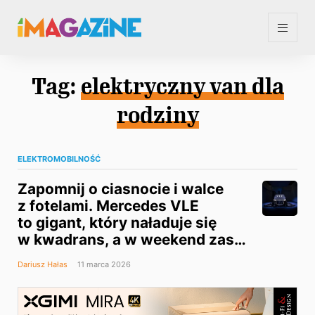
Tag:
elektryczny van dla
rodziny
ELEKTROMOBILNOŚĆ
Zapomnij o ciasnocie i walce
z fotelami. Mercedes VLE
to gigant, który naładuje się
w kwadrans, a w weekend zasili
twój dom [galeria]
Dariusz Hałas
11 marca 2026