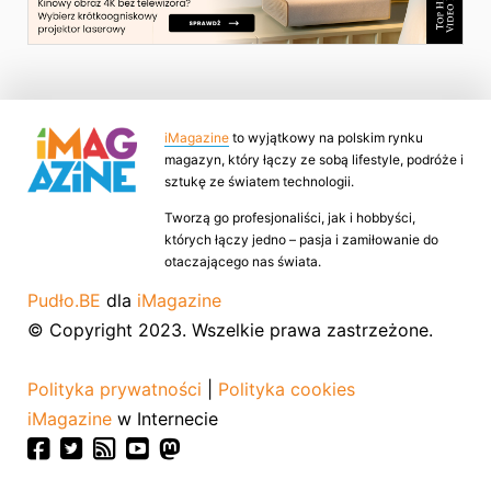
iMagazine
to wyjątkowy na polskim rynku
magazyn, który łączy ze sobą lifestyle, podróże i
sztukę ze światem technologii.
Tworzą go profesjonaliści, jak i hobbyści,
których łączy jedno – pasja i zamiłowanie do
otaczającego nas świata.
Pudło.BE
dla
iMagazine
© Copyright 2023. Wszelkie prawa zastrzeżone.
Polityka prywatności
|
Polityka cookies
iMagazine
w Internecie