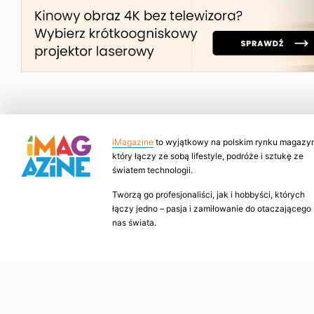
iMagazine
to wyjątkowy na polskim rynku magazyn
który łączy ze sobą lifestyle, podróże i sztukę ze
światem technologii.
Tworzą go profesjonaliści, jak i hobbyści, których
łączy jedno – pasja i zamiłowanie do otaczającego
nas świata.