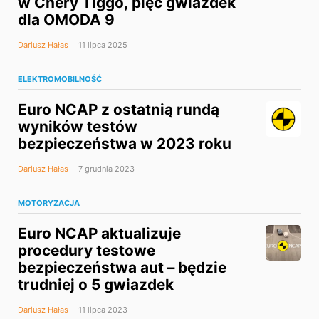
w Chery Tiggo, pięć gwiazdek
dla OMODA 9
Dariusz Hałas
11 lipca 2025
ELEKTROMOBILNOŚĆ
Euro NCAP z ostatnią rundą
wyników testów
bezpieczeństwa w 2023 roku
Dariusz Hałas
7 grudnia 2023
MOTORYZACJA
Euro NCAP aktualizuje
procedury testowe
bezpieczeństwa aut – będzie
trudniej o 5 gwiazdek
Dariusz Hałas
11 lipca 2023