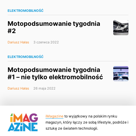
ELEKTROMOBILNOŚĆ
Motopodsumowanie tygodnia
#2
Dariusz Hałas
3 czerwca 2022
ELEKTROMOBILNOŚĆ
Motopodsumowanie tygodnia
#1 – nie tylko elektromobilność
Dariusz Hałas
26 maja 2022
iMagazine
to wyjątkowy na polskim rynku
magazyn, który łączy ze sobą lifestyle, podróże i
sztukę ze światem technologii.