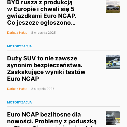
BYD rusza z produkcją
w Europie i chwali się 5
gwiazdkami Euro NCAP.
Co jeszcze ogłoszono
w Monachium?
Dariusz Hałas
8 września 2025
MOTORYZACJA
Duży SUV to nie zawsze
synonim bezpieczeństwa.
Zaskakujące wyniki testów
Euro NCAP
Dariusz Hałas
2 sierpnia 2025
MOTORYZACJA
Euro NCAP bezlitosne dla
nowości. Problemy z poduszką