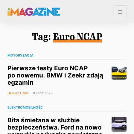
Tag:
Euro NCAP
MOTORYZACJA
Pierwsze testy Euro NCAP
po nowemu. BMW i Zeekr zdają
egzamin
Dariusz Hałas
8 lipca 2026
ELEKTROMOBILNOŚĆ
Bita śmietana w służbie
bezpieczeństwa. Ford na nowo