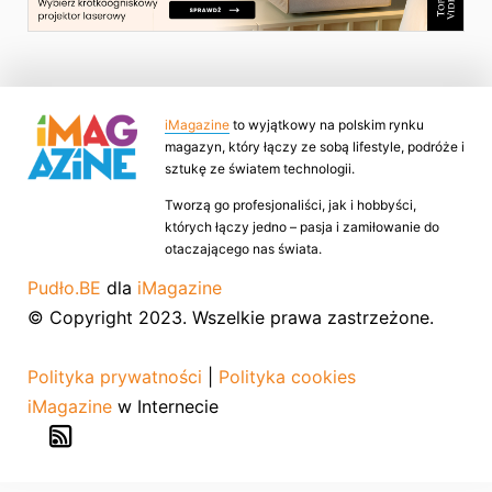
iMagazine
to wyjątkowy na polskim rynku
magazyn, który łączy ze sobą lifestyle, podróże i
sztukę ze światem technologii.
Tworzą go profesjonaliści, jak i hobbyści,
których łączy jedno – pasja i zamiłowanie do
otaczającego nas świata.
Pudło.BE
dla
iMagazine
© Copyright 2023. Wszelkie prawa zastrzeżone.
Polityka prywatności
|
Polityka cookies
iMagazine
w Internecie