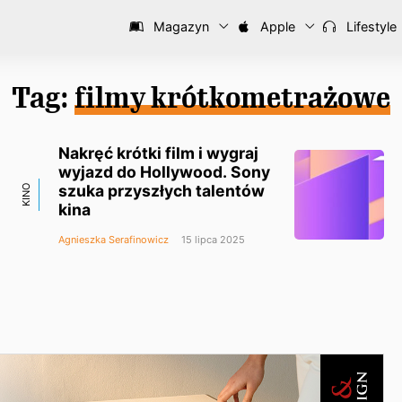
Magazyn
Apple
Lifestyle
Tag:
filmy krótkometrażowe
Nakręć krótki film i wygraj
wyjazd do Hollywood. Sony
szuka przyszłych talentów
KINO
kina
Agnieszka Serafinowicz
15 lipca 2025