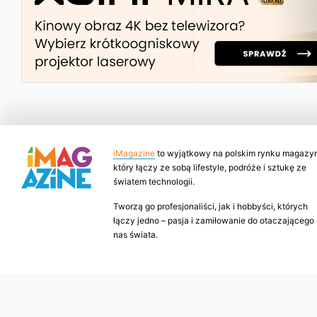
iMagazine
to wyjątkowy na polskim rynku magazyn
który łączy ze sobą lifestyle, podróże i sztukę ze
światem technologii.
Tworzą go profesjonaliści, jak i hobbyści, których
łączy jedno – pasja i zamiłowanie do otaczającego
nas świata.