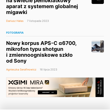
na świecie pełnoklatkowy
aparat z systemem globalnej
migawki
Dariusz Hałas
7 listopada 2023
FOTOGRAFIA
Nowy korpus APS-C α6700,
mikrofon typu shotgun
i zmiennoogniskowe szkło
od Sony
Agnieszka Serafinowicz
16 lipca 2023