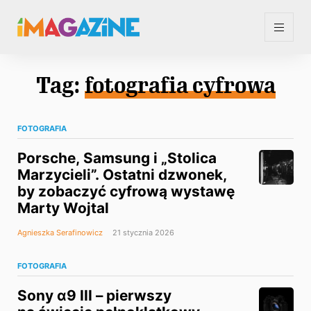
Tag:
fotografia cyfrowa
FOTOGRAFIA
Porsche, Samsung i „Stolica
Marzycieli”. Ostatni dzwonek,
by zobaczyć cyfrową wystawę
Marty Wojtal
Agnieszka Serafinowicz
21 stycznia 2026
FOTOGRAFIA
Sony α9 III – pierwszy