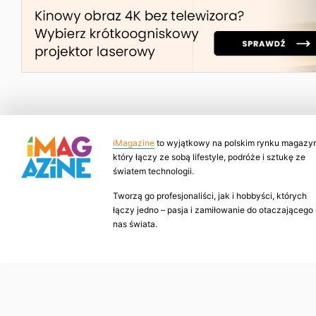
iMagazine
to wyjątkowy na polskim rynku magazyn
który łączy ze sobą lifestyle, podróże i sztukę ze
światem technologii.
Tworzą go profesjonaliści, jak i hobbyści, których
łączy jedno – pasja i zamiłowanie do otaczającego
nas świata.