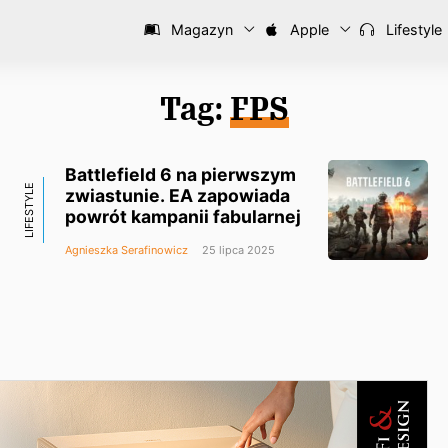
Magazyn
Apple
Lifestyle
Tag:
FPS
Battlefield 6 na pierwszym
LIFESTYLE
zwiastunie. EA zapowiada
powrót kampanii fabularnej
Agnieszka Serafinowicz
25 lipca 2025