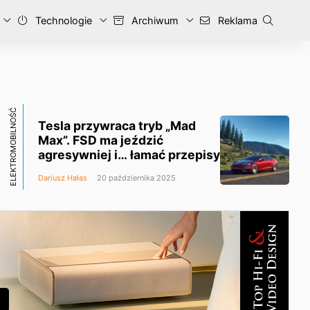
Technologie
Archiwum
Reklama
ELEKTROMOBILNOŚĆ
Tesla przywraca tryb „Mad
Max”. FSD ma jeździć
agresywniej i… łamać przepisy
Dariusz Hałas
20 października 2025