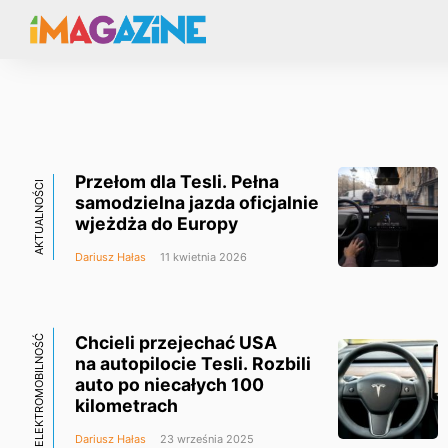
Przełom dla Tesli. Pełna
AKTUALNOŚCI
samodzielna jazda oficjalnie
wjeżdża do Europy
Dariusz Hałas
11 kwietnia 2026
Chcieli przejechać USA
ELEKTROMOBILNOŚĆ
na autopilocie Tesli. Rozbili
auto po niecałych 100
kilometrach
Dariusz Hałas
23 września 2025