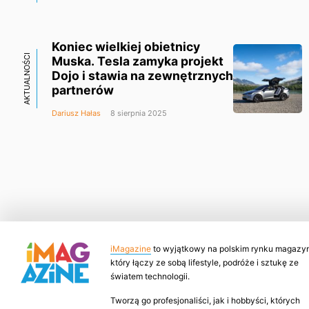
Koniec wielkiej obietnicy
AKTUALNOŚCI
Muska. Tesla zamyka projekt
Dojo i stawia na zewnętrznych
partnerów
Dariusz Hałas
8 sierpnia 2025
iMagazine
to wyjątkowy na polskim rynku magazyn
który łączy ze sobą lifestyle, podróże i sztukę ze
światem technologii.
Tworzą go profesjonaliści, jak i hobbyści, których