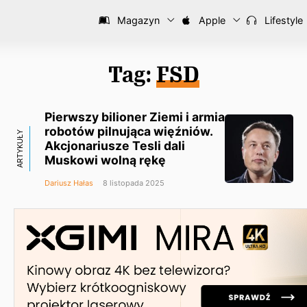
Magazyn
Apple
Lifestyle
Tag:
FSD
Pierwszy bilioner Ziemi i armia
robotów pilnująca więźniów.
ARTYKUŁY
Akcjonariusze Tesli dali
Muskowi wolną rękę
Dariusz Hałas
8 listopada 2025