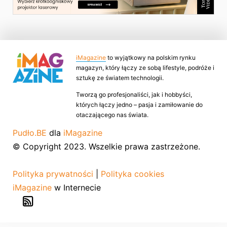
iMagazine
to wyjątkowy na polskim rynku
magazyn, który łączy ze sobą lifestyle, podróże i
sztukę ze światem technologii.
Tworzą go profesjonaliści, jak i hobbyści,
których łączy jedno – pasja i zamiłowanie do
otaczającego nas świata.
Pudło.BE
dla
iMagazine
© Copyright 2023. Wszelkie prawa zastrzeżone.
Polityka prywatności
|
Polityka cookies
iMagazine
w Internecie