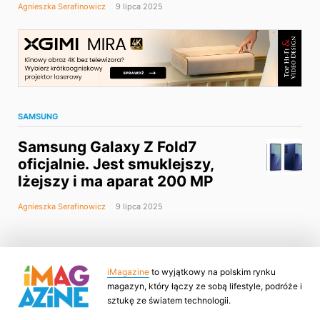
Agnieszka Serafinowicz
9 lipca 2025
SAMSUNG
Samsung Galaxy Z Fold7
oficjalnie. Jest smuklejszy,
lżejszy i ma aparat 200 MP
Agnieszka Serafinowicz
9 lipca 2025
iMagazine
to wyjątkowy na polskim rynku
magazyn, który łączy ze sobą lifestyle, podróże i
sztukę ze światem technologii.