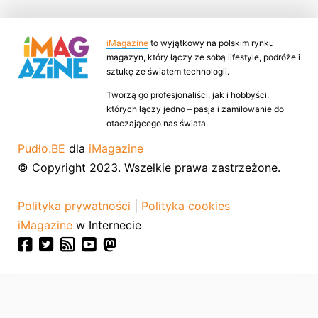
iMagazine
to wyjątkowy na polskim rynku
magazyn, który łączy ze sobą lifestyle, podróże i
sztukę ze światem technologii.
Tworzą go profesjonaliści, jak i hobbyści,
których łączy jedno – pasja i zamiłowanie do
otaczającego nas świata.
Pudło.BE
dla
iMagazine
© Copyright 2023. Wszelkie prawa zastrzeżone.
Polityka prywatności
|
Polityka cookies
iMagazine
w Internecie