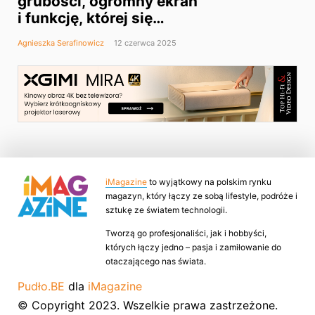
grubości, ogromny ekran
i funkcję, której się
nie spodziewasz
Agnieszka Serafinowicz
12 czerwca 2025
iMagazine
to wyjątkowy na polskim rynku
magazyn, który łączy ze sobą lifestyle, podróże i
sztukę ze światem technologii.
Tworzą go profesjonaliści, jak i hobbyści,
których łączy jedno – pasja i zamiłowanie do
otaczającego nas świata.
Pudło.BE
dla
iMagazine
© Copyright 2023. Wszelkie prawa zastrzeżone.