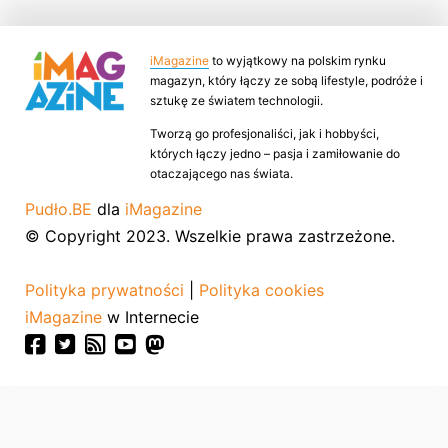
iMagazine
to wyjątkowy na polskim rynku
magazyn, który łączy ze sobą lifestyle, podróże i
sztukę ze światem technologii.
Tworzą go profesjonaliści, jak i hobbyści,
których łączy jedno – pasja i zamiłowanie do
otaczającego nas świata.
Pudło.BE
dla
iMagazine
© Copyright 2023. Wszelkie prawa zastrzeżone.
Polityka prywatności
|
Polityka cookies
iMagazine
w Internecie