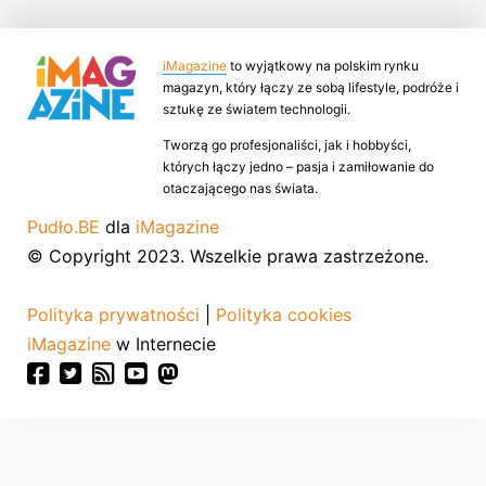
iMagazine
to wyjątkowy na polskim rynku
magazyn, który łączy ze sobą lifestyle, podróże i
sztukę ze światem technologii.
Tworzą go profesjonaliści, jak i hobbyści,
których łączy jedno – pasja i zamiłowanie do
otaczającego nas świata.
Pudło.BE
dla
iMagazine
© Copyright 2023. Wszelkie prawa zastrzeżone.
Polityka prywatności
|
Polityka cookies
iMagazine
w Internecie