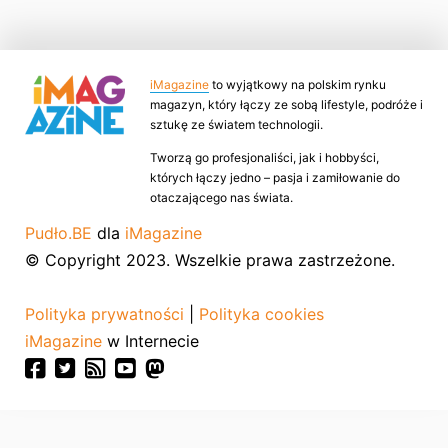
iMagazine
to wyjątkowy na polskim rynku
magazyn, który łączy ze sobą lifestyle, podróże i
sztukę ze światem technologii.
Tworzą go profesjonaliści, jak i hobbyści,
których łączy jedno – pasja i zamiłowanie do
otaczającego nas świata.
Pudło.BE
dla
iMagazine
© Copyright 2023. Wszelkie prawa zastrzeżone.
Polityka prywatności
|
Polityka cookies
iMagazine
w Internecie