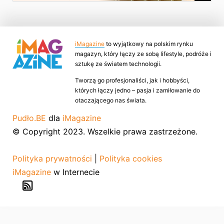
iMagazine
to wyjątkowy na polskim rynku
magazyn, który łączy ze sobą lifestyle, podróże i
sztukę ze światem technologii.
Tworzą go profesjonaliści, jak i hobbyści,
których łączy jedno – pasja i zamiłowanie do
otaczającego nas świata.
Pudło.BE
dla
iMagazine
© Copyright 2023. Wszelkie prawa zastrzeżone.
Polityka prywatności
|
Polityka cookies
iMagazine
w Internecie