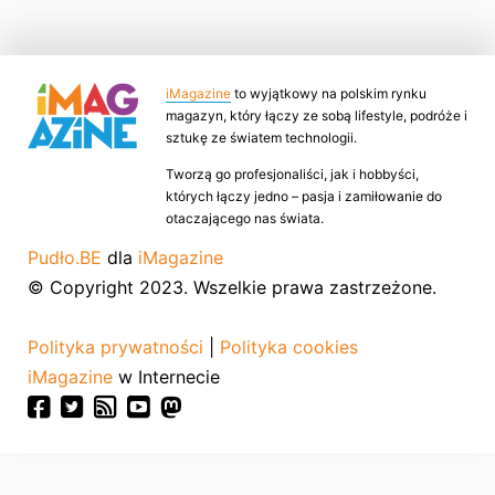
iMagazine
to wyjątkowy na polskim rynku
magazyn, który łączy ze sobą lifestyle, podróże i
sztukę ze światem technologii.
Tworzą go profesjonaliści, jak i hobbyści,
których łączy jedno – pasja i zamiłowanie do
otaczającego nas świata.
Pudło.BE
dla
iMagazine
© Copyright 2023. Wszelkie prawa zastrzeżone.
Polityka prywatności
|
Polityka cookies
iMagazine
w Internecie