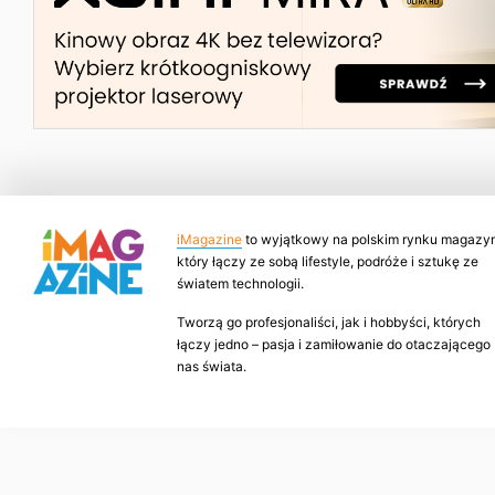
iMagazine
to wyjątkowy na polskim rynku magazyn
który łączy ze sobą lifestyle, podróże i sztukę ze
światem technologii.
Tworzą go profesjonaliści, jak i hobbyści, których
łączy jedno – pasja i zamiłowanie do otaczającego
nas świata.