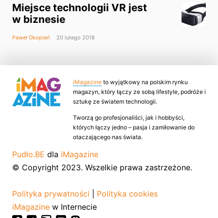
Miejsce technologii VR jest
w biznesie
Paweł Okopień
20 lutego 2018
iMagazine
to wyjątkowy na polskim rynku
magazyn, który łączy ze sobą lifestyle, podróże i
sztukę ze światem technologii.
Tworzą go profesjonaliści, jak i hobbyści,
których łączy jedno – pasja i zamiłowanie do
otaczającego nas świata.
Pudło.BE
dla
iMagazine
© Copyright 2023. Wszelkie prawa zastrzeżone.
Polityka prywatności
|
Polityka cookies
iMagazine
w Internecie