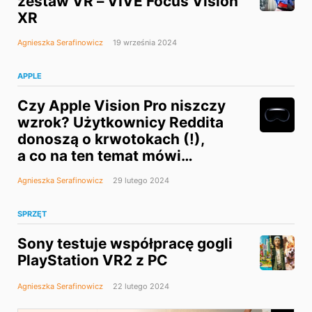
zestaw VR – VIVE Focus Vision
XR
Agnieszka Serafinowicz
19 września 2024
APPLE
Czy Apple Vision Pro niszczy
wzrok? Użytkownicy Reddita
donoszą o krwotokach (!),
a co na ten temat mówi
ekspert?
Agnieszka Serafinowicz
29 lutego 2024
SPRZĘT
Sony testuje współpracę gogli
PlayStation VR2 z PC
Agnieszka Serafinowicz
22 lutego 2024