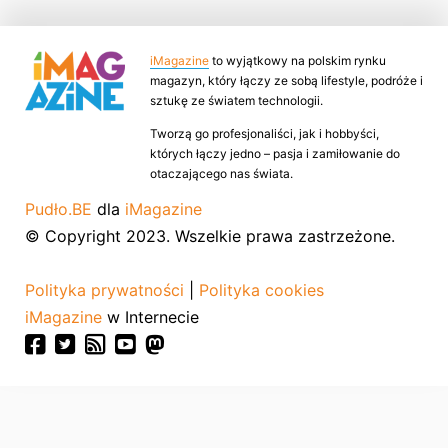
iMagazine
to wyjątkowy na polskim rynku
magazyn, który łączy ze sobą lifestyle, podróże i
sztukę ze światem technologii.
Tworzą go profesjonaliści, jak i hobbyści,
których łączy jedno – pasja i zamiłowanie do
otaczającego nas świata.
Pudło.BE
dla
iMagazine
© Copyright 2023. Wszelkie prawa zastrzeżone.
Polityka prywatności
|
Polityka cookies
iMagazine
w Internecie