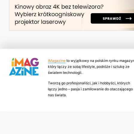
iMagazine
to wyjątkowy na polskim rynku magazyn
który łączy ze sobą lifestyle, podróże i sztukę ze
światem technologii.
Tworzą go profesjonaliści, jak i hobbyści, których
łączy jedno – pasja i zamiłowanie do otaczającego
nas świata.