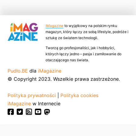
iMagazine
to wyjątkowy na polskim rynku
magazyn, który łączy ze sobą lifestyle, podróże i
sztukę ze światem technologii.
Tworzą go profesjonaliści, jak i hobbyści,
których łączy jedno – pasja i zamiłowanie do
otaczającego nas świata.
Pudło.BE
dla
iMagazine
© Copyright 2023. Wszelkie prawa zastrzeżone.
Polityka prywatności
|
Polityka cookies
iMagazine
w Internecie