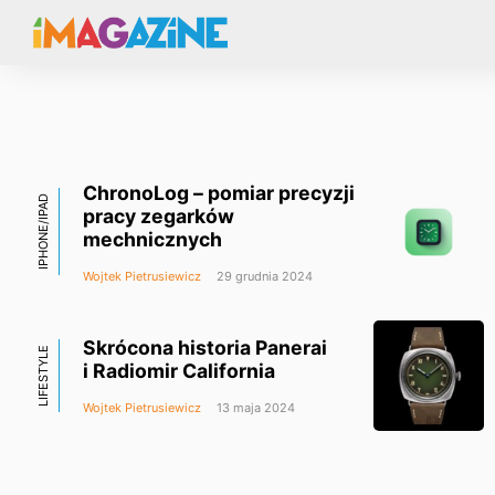
ChronoLog – pomiar precyzji
IPHONE/IPAD
pracy zegarków
mechnicznych
Wojtek Pietrusiewicz
29 grudnia 2024
Skrócona historia Panerai
LIFESTYLE
i Radiomir California
Wojtek Pietrusiewicz
13 maja 2024