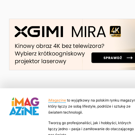
iMagazine
to wyjątkowy na polskim rynku magazyn
który łączy ze sobą lifestyle, podróże i sztukę ze
światem technologii.
Tworzą go profesjonaliści, jak i hobbyści, których
łączy jedno – pasja i zamiłowanie do otaczającego
nas świata.