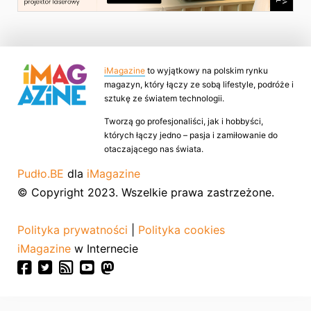
iMagazine
to wyjątkowy na polskim rynku
magazyn, który łączy ze sobą lifestyle, podróże i
sztukę ze światem technologii.
Tworzą go profesjonaliści, jak i hobbyści,
których łączy jedno – pasja i zamiłowanie do
otaczającego nas świata.
Pudło.BE
dla
iMagazine
© Copyright 2023. Wszelkie prawa zastrzeżone.
Polityka prywatności
|
Polityka cookies
iMagazine
w Internecie