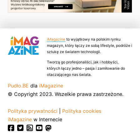
iMagazine
to wyjątkowy na polskim rynku
magazyn, który łączy ze sobą lifestyle, podróże i
sztukę ze światem technologii.
Tworzą go profesjonaliści, jak i hobbyści,
których łączy jedno – pasja i zamiłowanie do
otaczającego nas świata.
Pudło.BE
dla
iMagazine
© Copyright 2023. Wszelkie prawa zastrzeżone.
Polityka prywatności
|
Polityka cookies
iMagazine
w Internecie