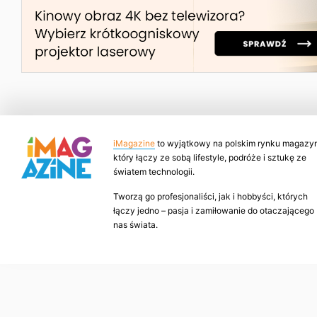
iMagazine
to wyjątkowy na polskim rynku magazyn
który łączy ze sobą lifestyle, podróże i sztukę ze
światem technologii.
Tworzą go profesjonaliści, jak i hobbyści, których
łączy jedno – pasja i zamiłowanie do otaczającego
nas świata.