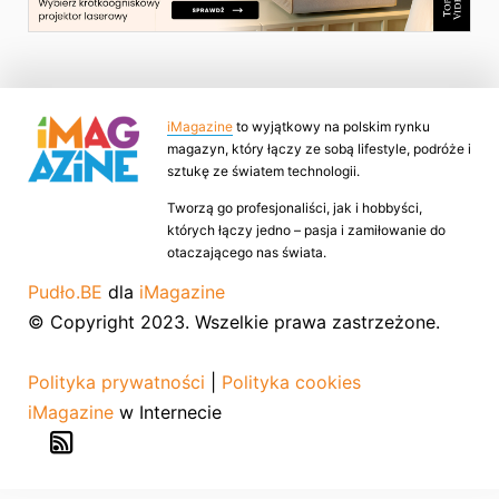
iMagazine
to wyjątkowy na polskim rynku
magazyn, który łączy ze sobą lifestyle, podróże i
sztukę ze światem technologii.
Tworzą go profesjonaliści, jak i hobbyści,
których łączy jedno – pasja i zamiłowanie do
otaczającego nas świata.
Pudło.BE
dla
iMagazine
© Copyright 2023. Wszelkie prawa zastrzeżone.
Polityka prywatności
|
Polityka cookies
iMagazine
w Internecie