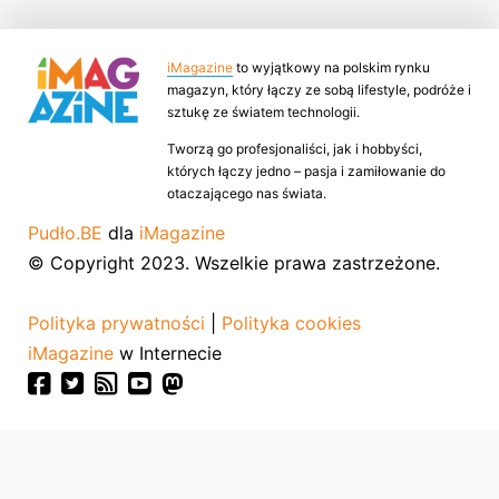
iMagazine
to wyjątkowy na polskim rynku
magazyn, który łączy ze sobą lifestyle, podróże i
sztukę ze światem technologii.
Tworzą go profesjonaliści, jak i hobbyści,
których łączy jedno – pasja i zamiłowanie do
otaczającego nas świata.
Pudło.BE
dla
iMagazine
© Copyright 2023. Wszelkie prawa zastrzeżone.
Polityka prywatności
|
Polityka cookies
iMagazine
w Internecie