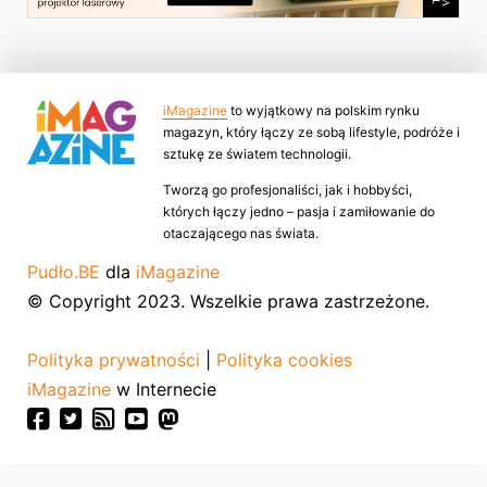
iMagazine
to wyjątkowy na polskim rynku
magazyn, który łączy ze sobą lifestyle, podróże i
sztukę ze światem technologii.
Tworzą go profesjonaliści, jak i hobbyści,
których łączy jedno – pasja i zamiłowanie do
otaczającego nas świata.
Pudło.BE
dla
iMagazine
© Copyright 2023. Wszelkie prawa zastrzeżone.
Polityka prywatności
|
Polityka cookies
iMagazine
w Internecie