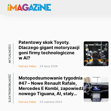
Patentowy skok Toyoty.
AKTUALNOŚCI
Dlaczego gigant motoryzacji
goni firmy technologiczne
w AI?
Dariusz Hałas
24 lipca 2026
ELEKTROMOBILNOŚĆ
Motopodsumowanie tygodnia
#47 – Nowe Renault Rafale,
Mercedes E Kombi, zapowiedź
nowego Tiguana, AI, stały
elektrolit i sporo techniki
Dariusz Hałas
23 czerwca 2023