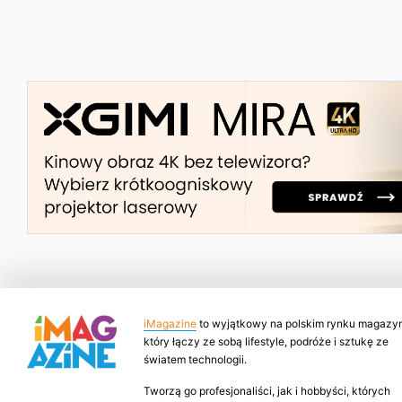
iMagazine
to wyjątkowy na polskim rynku magazyn
który łączy ze sobą lifestyle, podróże i sztukę ze
światem technologii.
Tworzą go profesjonaliści, jak i hobbyści, których