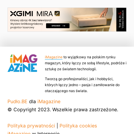
iMagazine
to wyjątkowy na polskim rynku
magazyn, który łączy ze sobą lifestyle, podróże i
sztukę ze światem technologii.
Tworzą go profesjonaliści, jak i hobbyści,
których łączy jedno – pasja i zamiłowanie do
otaczającego nas świata.
Pudło.BE
dla
iMagazine
© Copyright 2023. Wszelkie prawa zastrzeżone.
Polityka prywatności
|
Polityka cookies
iMagazine
w Internecie