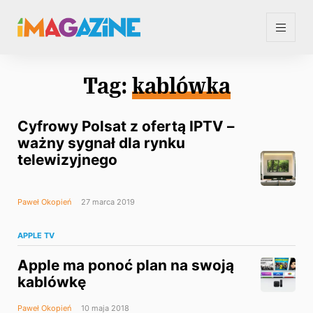
Tag:
kablówka
Cyfrowy Polsat z ofertą IPTV –
ważny sygnał dla rynku
telewizyjnego
Paweł Okopień
27 marca 2019
APPLE TV
Apple ma ponoć plan na swoją
kablówkę
Paweł Okopień
10 maja 2018