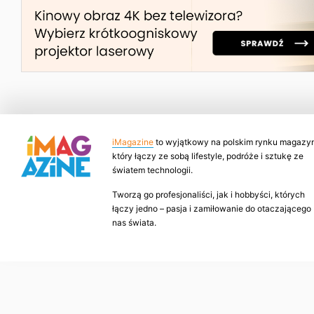
iMagazine
to wyjątkowy na polskim rynku magazyn
który łączy ze sobą lifestyle, podróże i sztukę ze
światem technologii.
Tworzą go profesjonaliści, jak i hobbyści, których
łączy jedno – pasja i zamiłowanie do otaczającego
nas świata.