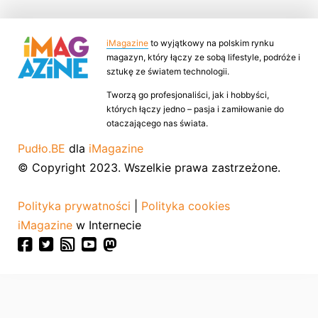
iMagazine
to wyjątkowy na polskim rynku
magazyn, który łączy ze sobą lifestyle, podróże i
sztukę ze światem technologii.
Tworzą go profesjonaliści, jak i hobbyści,
których łączy jedno – pasja i zamiłowanie do
otaczającego nas świata.
Pudło.BE
dla
iMagazine
© Copyright 2023. Wszelkie prawa zastrzeżone.
Polityka prywatności
|
Polityka cookies
iMagazine
w Internecie