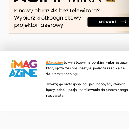
iMagazine
to wyjątkowy na polskim rynku magazyn
który łączy ze sobą lifestyle, podróże i sztukę ze
światem technologii.
Tworzą go profesjonaliści, jak i hobbyści, których
łączy jedno – pasja i zamiłowanie do otaczającego
nas świata.