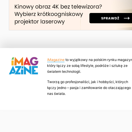
iMagazine
to wyjątkowy na polskim rynku magazyn
który łączy ze sobą lifestyle, podróże i sztukę ze
światem technologii.
Tworzą go profesjonaliści, jak i hobbyści, których
łączy jedno – pasja i zamiłowanie do otaczającego
nas świata.