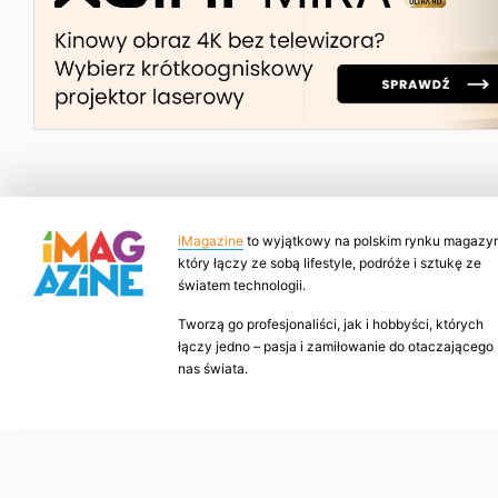
iMagazine
to wyjątkowy na polskim rynku magazyn
który łączy ze sobą lifestyle, podróże i sztukę ze
światem technologii.
Tworzą go profesjonaliści, jak i hobbyści, których
łączy jedno – pasja i zamiłowanie do otaczającego
nas świata.