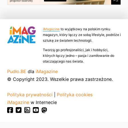
iMagazine
to wyjątkowy na polskim rynku
magazyn, który łączy ze sobą lifestyle, podróże i
sztukę ze światem technologii.
Tworzą go profesjonaliści, jak i hobbyści,
których łączy jedno – pasja i zamiłowanie do
otaczającego nas świata.
Pudło.BE
dla
iMagazine
© Copyright 2023. Wszelkie prawa zastrzeżone.
Polityka prywatności
|
Polityka cookies
iMagazine
w Internecie