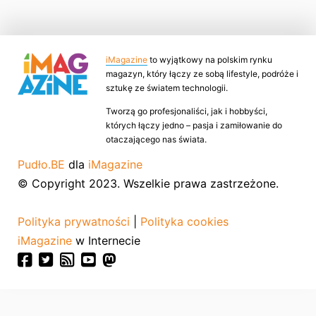
iMagazine
to wyjątkowy na polskim rynku
magazyn, który łączy ze sobą lifestyle, podróże i
sztukę ze światem technologii.
Tworzą go profesjonaliści, jak i hobbyści,
których łączy jedno – pasja i zamiłowanie do
otaczającego nas świata.
Pudło.BE
dla
iMagazine
© Copyright 2023. Wszelkie prawa zastrzeżone.
Polityka prywatności
|
Polityka cookies
iMagazine
w Internecie